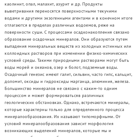
каолинит, опал, малахит, азурит и др. Продукты
выветривания переносятся поверхностными текучими
водами и другими экзогенными агентами и в конечном итоге
отлагаются в пределах различных водоемов, реже на
поверхности суши. С процессами осадконакопления связано
образование осадочных минералов. Они образуются путем
выпадения минеральных веществ из холодных истинных или
коллоидных растворов при изменении физико-химических
условий среды. Такими природными растворами могут быть
воды морей и океанов, озер и болот, подземные воды.
Осадочный генезис имеют галит, сильвин, часто гипс, кальцит,
доломит, оксиды и гидроксиды марганца, алюминия, железа.
Большинство минералов не связано с каким-то одним
процессом и может формироватьсяв различных
геологических обстановках. Однако, встречаются минералы,
которые характерны только для определенного процесса
минералообразования. Их называют типоморфными. От
условий минералообразования зависит морфология
возникающих выделений минералов, которые мы и