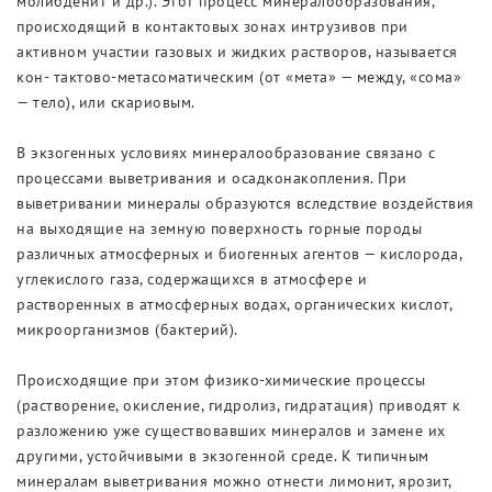
молибденит и др.). Этот процесс минералообразования,
происходящий в контактовых зонах интрузивов при
активном участии газовых и жидких растворов, называется
кон- тактово-метасоматическим (от «мета» — между, «сома»
— тело), или скариовым.
В экзогенных условиях минералообразование связано с
процессами выветривания и осадконакопления. При
выветривании минералы образуются вследствие воздействия
на выходящие на земную поверхность горные породы
различных атмосферных и биогенных агентов — кислорода,
углекислого газа, содержащихся в атмосфере и
растворенных в атмосферных водах, органических кислот,
микроорганизмов (бактерий).
Происходящие при этом физико-химические процессы
(растворение, окисление, гидролиз, гидратация) приводят к
разложению уже существовавших минералов и замене их
другими, устойчивыми в экзогенной среде. К типичным
минералам выветривания можно отнести лимонит, ярозит,