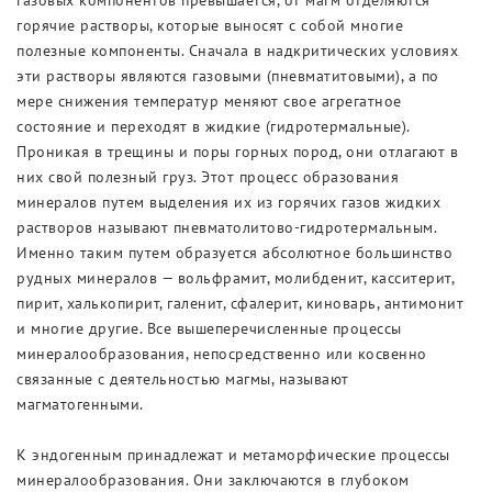
газовых компонентов превышается, от магм отделяются
горячие растворы, которые выносят с собой многие
полезные компоненты. Сначала в надкритических условиях
эти растворы являются газовыми (пневматитовыми), а по
мере снижения температур меняют свое агрегатное
состояние и переходят в жидкие (гидротермальные).
Проникая в трещины и поры горных пород, они отлагают в
них свой полезный груз. Этот процесс образования
минералов путем выделения их из горячих газов жидких
растворов называют пневматолитово-гидротермальным.
Именно таким путем образуется абсолютное большинство
рудных минералов — вольфрамит, молибденит, касситерит,
пирит, халькопирит, галенит, сфалерит, киноварь, антимонит
и многие другие. Все вышеперечисленные процессы
минералообразования, непосредственно или косвенно
связанные с деятельностью магмы, называют
магматогенными.
К эндогенным принадлежат и метаморфические процессы
минералообразования. Они заключаются в глубоком