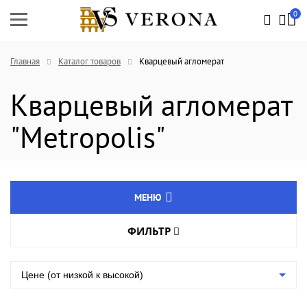
0
Главная
Каталог товаров
Кварцевый агломерат
Кварцевый агломерат
"Metropolis"
МЕНЮ
ФИЛЬТР
Натуральный камень
Цвет товара
Агломрамор
Цене (от низкой к высокой)
Кварцевый агломерат
Длина, мм