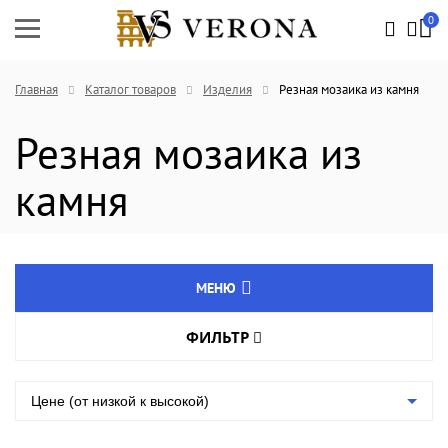
0
Главная
Каталог товаров
Изделия
Резная мозаика из камня
Резная мозаика из
камня
МЕНЮ
ФИЛЬТР
Натуральный камень
Цвет товара
Агломрамор
Цене (от низкой к высокой)
Кварцевый агломерат
Группа