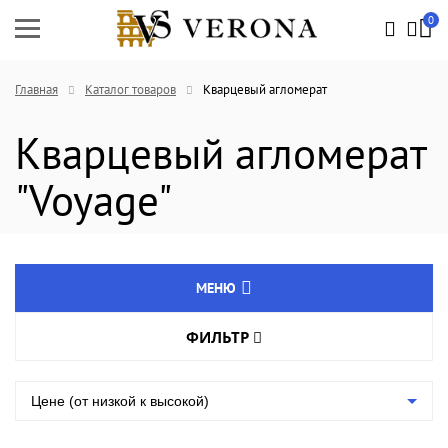
0
Главная
Каталог товаров
Кварцевый агломерат
Кварцевый агломерат
"Voyage"
МЕНЮ
ФИЛЬТР
Натуральный камень
Цвет товара
Агломрамор
Цене (от низкой к высокой)
Кварцевый агломерат
Длина, мм