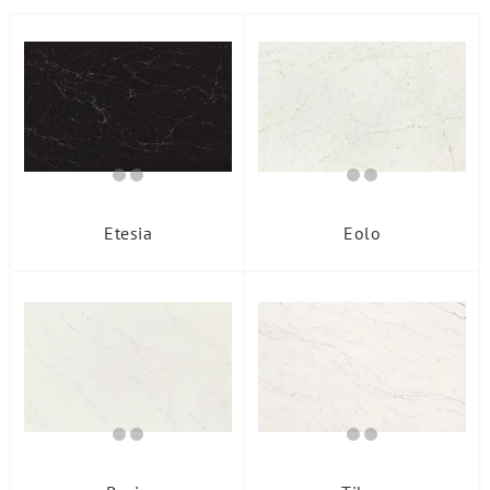
Изделия
Ширина, мм
Группа
Atmosfera
City
Classics
Etesia
Eolo
Contract
Fusion
Glitter
Metropolis
Stardust
Veined
Voyage
Wave