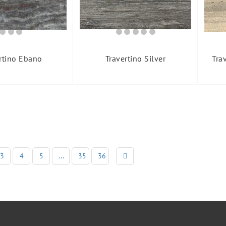
rtino Ebano
Travertino Silver
Tra
3
4
5
...
35
36