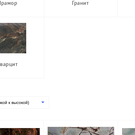
Мрамор
Гранит
варцит
зкой к высокой)