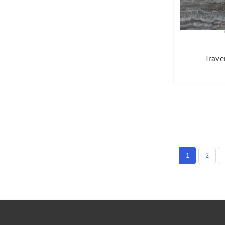
Trave
1
2