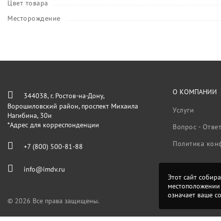
Цвет товара
Месторождение
О КОМПАНИИ
344038, г. Ростов-на-Дону,
Ворошиловский район, проспект Михаила
Услуги
Нагибина, 30и
*Адрес для корреспонденции
Вопрос - Отве
Политика кон
+7 (800) 500-81-88
info@imdv.ru
Этот сайт собира
местоположении 
означает ваше с
© 2026 Все права защищены.